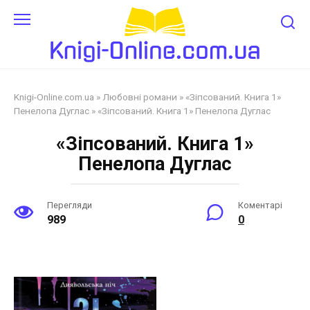
Перейти
до
змісту
Knigi-Online.com.ua
»
Любовні романи
»
«Зіпсований. Книга 1»
Пенелопа Дуглас
»
«Зіпсований. Книга 1» Пенелопа Дуглас
«Зіпсований. Книга 1»
Пенелопа Дуглас
Перегляди
Коментарі
989
0