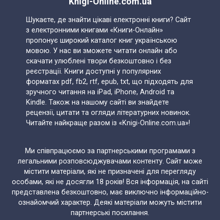
Knigi-Online.com.ua
Шукаєте, де знайти цікаві електронні книги? Сайт
з електронними книгами «Книги-Онлайн»
пропонує широкий каталог книг українською
мовою. У нас ви зможете читати онлайн або
скачати улюблені твори безкоштовно і без
реєстрації. Книги доступні у популярних
форматах pdf, fb2, rtf, epub, txt, що підходять для
зручного читання на iPad, iPhone, Android та
Kindle. Також на нашому сайті ви знайдете
рецензії, цитати та огляди літературних новинок.
Читайте найкраще разом із «Knigi-Online.com.ua»!
Ми співпрацюємо за партнерськими програмами з
легальними розповсюджувачами контенту. Сайт може
містити матеріали, які не призначені для перегляду
особами, які не досягли 18 років! Вся інформація, на сайті
представлена безкоштовно, має виключно інформаційно-
ознайомчий характер. Деякі матеріали можуть містити
партнерські посилання.