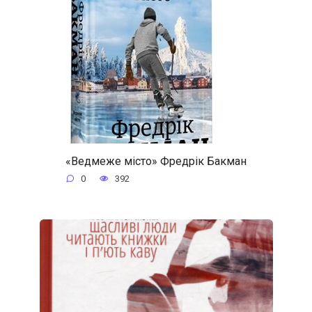
«Ведмеже місто» Фредрік Бакман
0
392