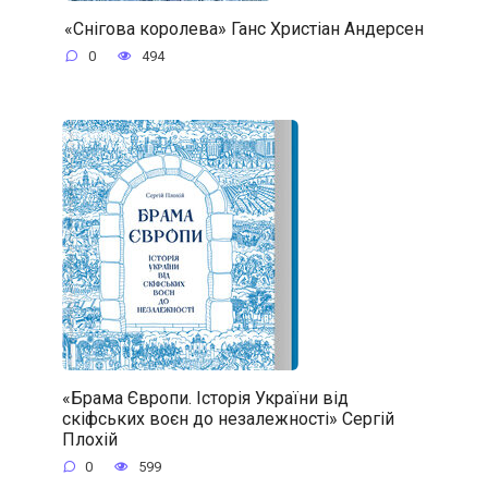
«Снігова королева» Ганс Христіан Андерсен
0
494
«Брама Європи. Історія України від
скіфських воєн до незалежності» Сергій
Плохій
0
599