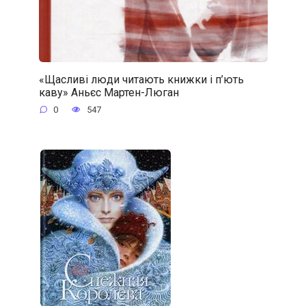
«Щасливі люди читають книжки і п’ють
каву» Аньєс Мартен-Люган
0
547